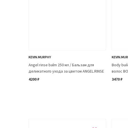
KEVIN.MURPHY
KEVIN.MU
Angel rinse balm 250 мл / Бальзам для
Body bui
деликатного ухода за цветом ANGEL.RINSE
волос BO
4200 ₽
3470 ₽