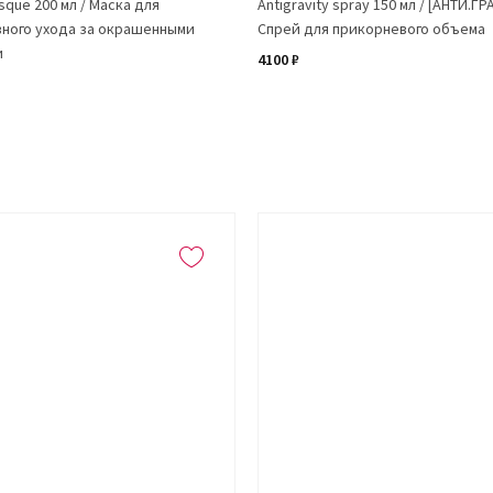
sque 200 мл / Маска для
Antigravity spray 150 мл / [АНТИ.Г
ного ухода за окрашенными
Спрей для прикорневого объема
и
4100 ₽