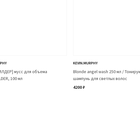
RPHY
KEVIN.MURPHY
ИЛДЕР] мусс для объема
Blonde angel wash 250 мл / Тонир
LDER, 100 мл
шампунь для светлых волос
4200 ₽