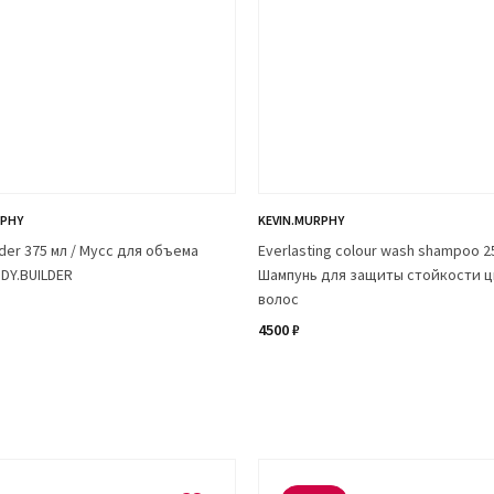
RPHY
KEVIN.MURPHY
lder 375 мл / Мусс для объема
Everlasting colour wash shampoo 25
DY.BUILDER
Шампунь для защиты стойкости ц
волос
4500 ₽