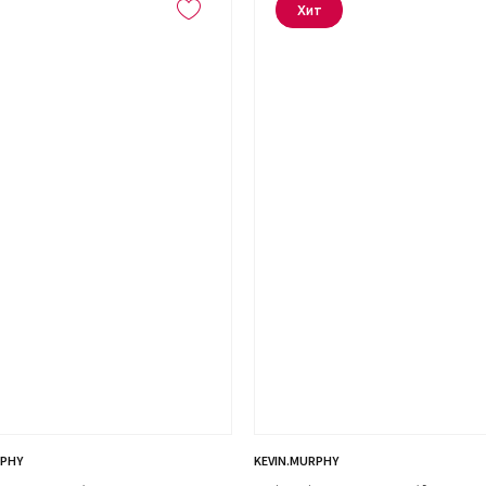
Хит
RPHY
KEVIN.MURPHY