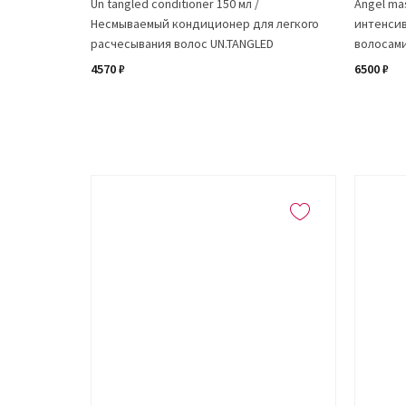
Un tangled conditioner 150 мл /
Angel ma
Несмываемый кондиционер для легкого
интенсив
расчесывания волос UN.TANGLED
волосам
4570 ₽
6500 ₽