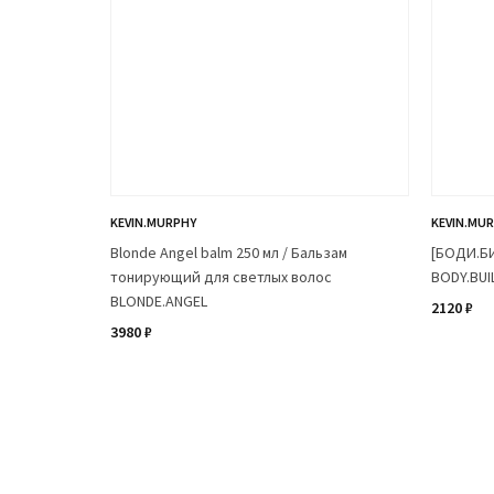
KEVIN.MURPHY
KEVIN.MU
Blonde Angel balm 250 мл / Бальзам
[БОДИ.Б
тонирующий для светлых волос
BODY.BUI
BLONDE.ANGEL
2120 ₽
3980 ₽