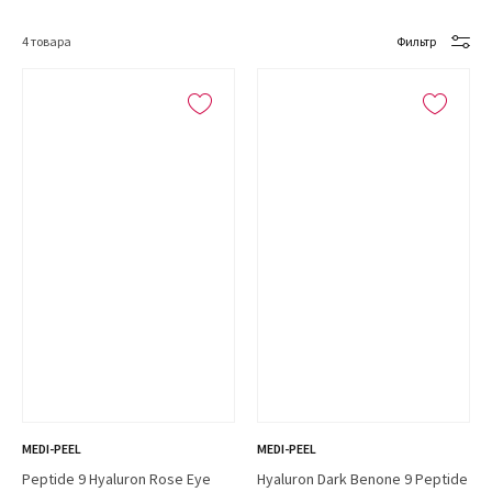
4
товара
Фильтр
MEDI-PEEL
MEDI-PEEL
Peptide 9 Hyaluron Rose Eye
Hyaluron Dark Benone 9 Peptide