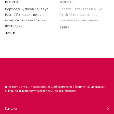
MEDI-PEEL
MEDI-PEEL
Peptide 9 Hyaluron Aqua Eye
Peptide 9 Hyaluron CICA Eye
Patch / Патчи для век с
Patch / Зеленые патчи с
гиалуроновой кислотой и
центеллой и пептидами
пептидами
3280 ₽
3280 ₽
интернет-магазин профессиональной косметики с бесплатной доставкой.
Официальный представитель премиальных брендов.
Каталог