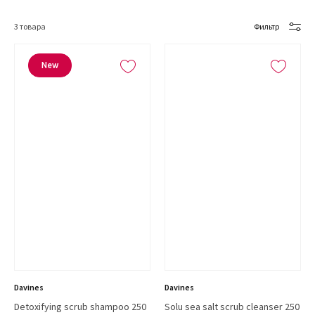
3
товара
Фильтр
New
Davines
Davines
Detoxifying scrub shampoo 250
Solu sea salt scrub cleanser 250