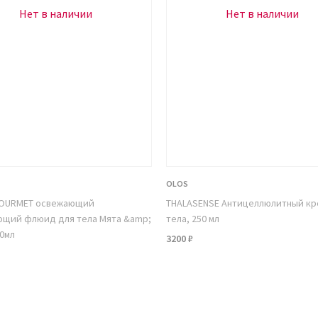
Нет в наличии
Нет в наличии
OLOS
 GOURMET освежающий
THALASENSE Антицеллюлитный кр
ющий флюид для тела Мята &amp;
тела, 250 мл
0мл
3200 ₽