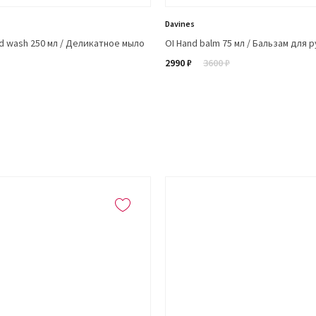
Davines
d wash 250 мл / Деликатное мыло
OI Hand balm 75 мл / Бальзам для р
2990 ₽
3600 ₽