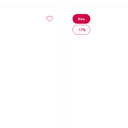
New
-17%