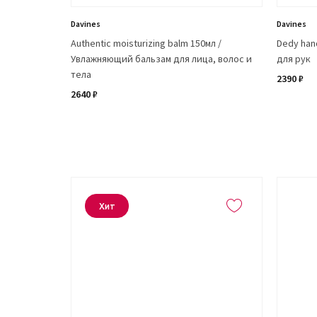
Davines
Davines
Authentic moisturizing balm 150мл /
Dedy han
Увлажняющий бальзам для лица, волос и
для рук
тела
2390 ₽
2640 ₽
Хит