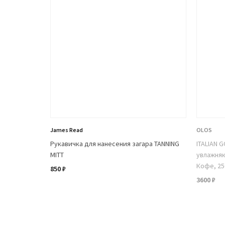
James Read
OLOS
Рукавичка для нанесения загара TANNING
ITALIAN
MITT
увлажня
Кофе, 25
850 ₽
3600 ₽