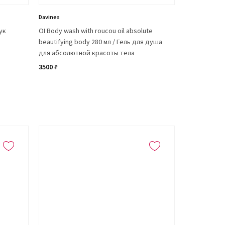
Davines
ук
OI Body wash with roucou oil absolute
beautifying body 280 мл / Гель для душа
для абсолютной красоты тела
3500 ₽