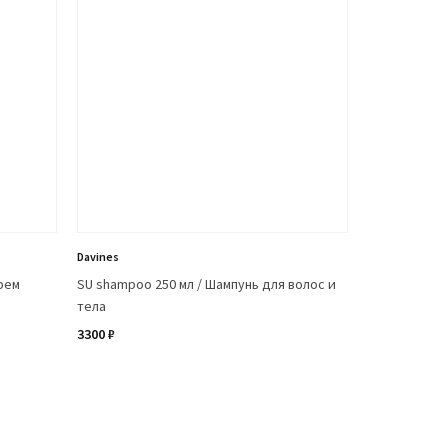
Davines
рем
SU shampoo 250 мл / Шампунь для волос и
тела
3300 ₽