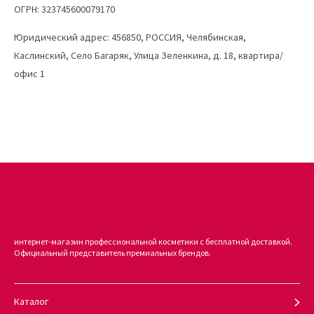
ОГРН: 323745600079170
Юридический адрес: 456850, РОССИЯ, Челябинская,
Каслинский, Село Багаряк, Улица Зеленкина, д. 18, квартира/
офис 1
интернет-магазин профессиональной косметики с бесплатной доставкой.
Официальный представитель премиальных брендов.
Каталог