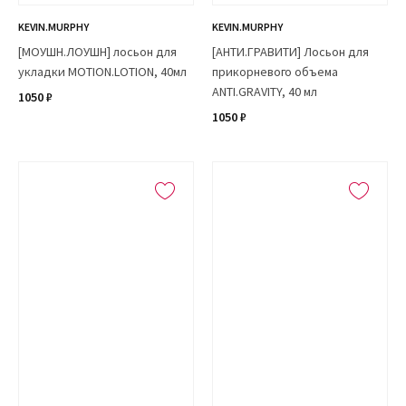
KEVIN.MURPHY
KEVIN.MURPHY
[МОУШН.ЛОУШН] лосьон для
[АНТИ.ГРАВИТИ] Лосьон для
укладки MOTION.LOTION, 40мл
прикорневого объема
ANTI.GRAVITY, 40 мл
1050 ₽
1050 ₽