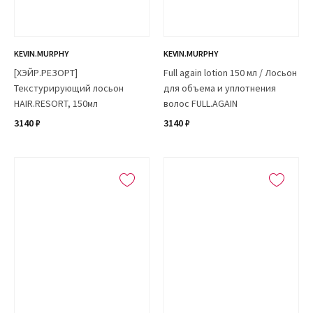
KEVIN.MURPHY
KEVIN.MURPHY
[ХЭЙР.РЕЗОРТ]
Full again lotion 150 мл / Лосьон
Текстурирующий лосьон
для объема и уплотнения
HAIR.RESORT, 150мл
волос FULL.AGAIN
3140 ₽
3140 ₽