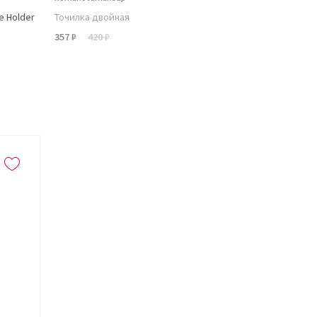
e Holder
Точилка двойная
357 ₽
420 ₽