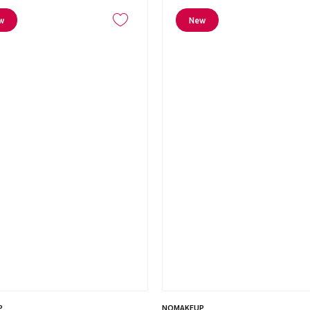
w
New
P
NOMAKEUP