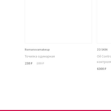
Romanovamakeup
ZO SKIN
Точилка одинарная
Oil Contr
контроля
238 ₽
280 ₽
6300 ₽