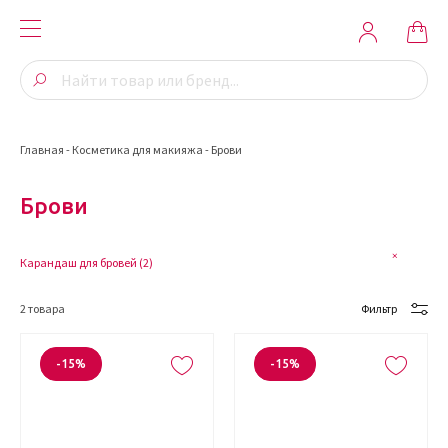
Главная
-
Косметика для макияжа
-
Брови
Брови
Карандаш для бровей (
2
)
2
товара
Фильтр
-15%
-15%