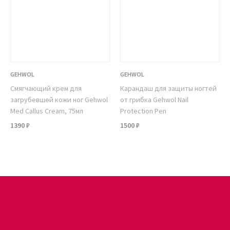
GEHWOL
GEHWOL
Смягчающий крем для
Карандаш для защиты ногтей
загрубевшей кожи ног Gehwol
от грибка Gehwol Nail
Med Callus Cream, 75мл
Protection Pen
1390 ₽
1500 ₽