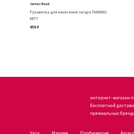
James Read
Рукавичка для нанесения загара TANNING
MITT
850 ₽
интернет-магазин п
бесплатной достав
премиальных бренд
Уход
Макияж
Парфюмерия
Аксес