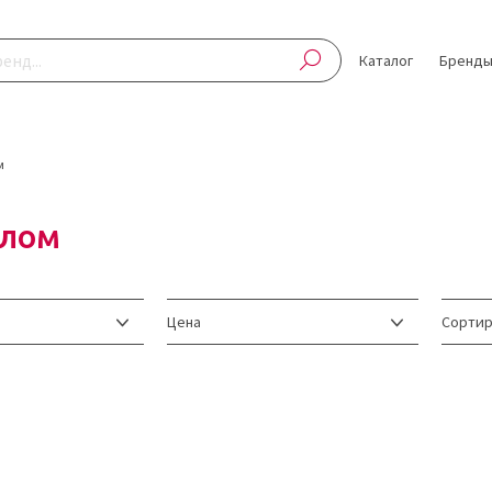
Каталог
Бренд
м
елом
Цена
Сортир