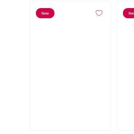
New
Ne