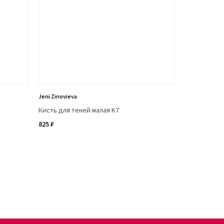
Jeni Zinovieva
Кисть для теней малая K7
825 ₽