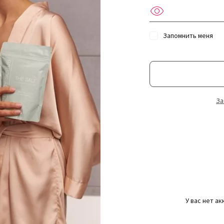
Запомнить меня
За
У вас нет а