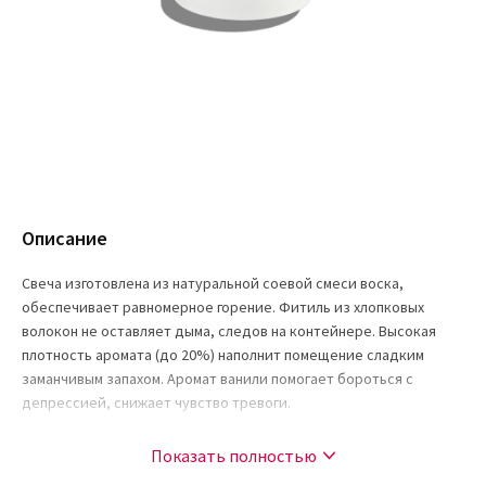
Описание
Свеча изготовлена из натуральной соевой смеси воска,
обеспечивает равномерное горение. Фитиль из хлопковых
волокон не оставляет дыма, следов на контейнере. Высокая
плотность аромата (до 20%) наполнит помещение сладким
заманчивым запахом. Аромат ванили помогает бороться с
депрессией, снижает чувство тревоги.
Применение
Показать полностью
Свеча длительного горения до 40 часов обеспечит