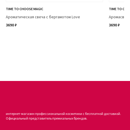
TIME TO CHOOSE MAGIC
TIME TO CHO
Ароматическая свеча с бергамотом Love
Аромасвеча
3690 ₽
3690 ₽
интернет-магазин профессиональной косметики с бесплатной доставкой.
Официальный представитель премиальных брендов.