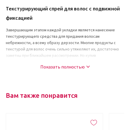
Текстурирующий спрей для волос с подвижной
фиксацией
Завершающим этапом каждой укладки является нанесение
текстурирующего средства для придания волосам
небрежности, а всему образу дерзости. Многие продукты с
текстурой для волос очень сильно утяжеляют их, достаточно
заметны при ближайшем рассмотрении. Но купив
текстурирующий спрей для волос с подвижной фиксацией
Показать полностью
BEDROOM.HAIR онлайн вы пучувствуете ощутимую разницу.
Профессиональный стилист по волоса Кевин Мерфи создал
продукт, который не утяжеляет волосы и оставляет их
подвижными, при этом пряди становятся более разделенными,
а укладка становится совершенней.
Вам также понравится
Состав текстурирующего спрея для волос с подвижной
фиксацией BEDROOM.HAIR
Универсальный продукт BEDROOM.HAIR быстро и качественно
завершает процесс укладки. Он подчеркнет природную