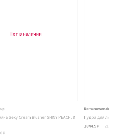
Нет в наличии
Нет в н
eup
Romanovamakeup
яна Sexy Cream Blusher SHINY PEACH, 8
Пудра для лица Sexy Nude P
1844.5 ₽
2170 ₽
0 ₽