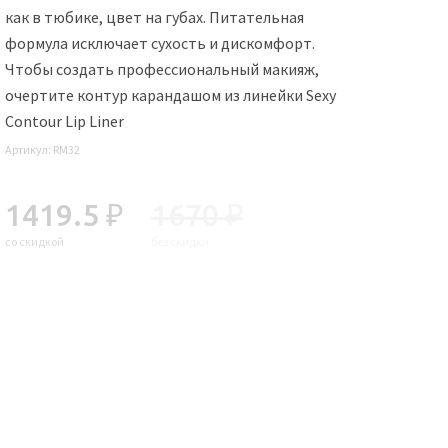
как в тюбике, цвет на губах. Питательная
формула исключает сухость и дискомфорт.
Чтобы создать профессиональный макияж,
очертите контур карандашом из линейки Sexy
Contour Lip Liner
Артикул:
RM32
1419.5 ₽
1670 ₽
со скидкой
без скидки