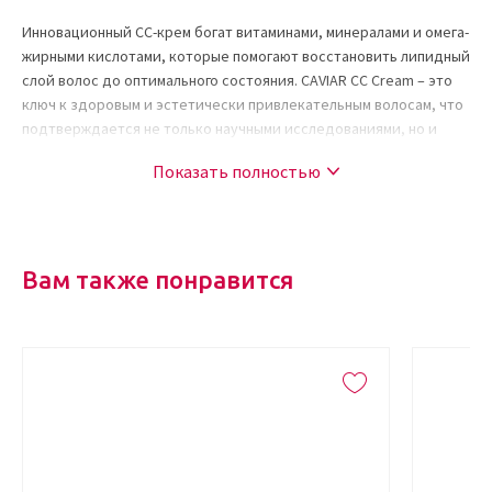
Инновационный СС-крем богат витаминами, минералами и омега-
жирными кислотами, которые помогают восстановить липидный
слой волос до оптимального состояния. CAVIAR CC Cream – это
ключ к здоровым и эстетически привлекательным волосам, что
подтверждается не только научными исследованиями, но и
лестными отзывами ценителей продукции.
Показать полностью
На заметку!
По результатам многоступенчатых испытаний СС-
крем уменьшает ломкость локонов до 92%, интенсивно
увлажняет их, восстанавливает гидратацию, а также наделяет
волосы способностью выдерживать высокую температуру при
Вам также понравится
укладке.
Состав
СС-крем содержит только натуральные компоненты. В его
составе отсутствуют синтетические красители, консерванты, а
также опасные для здоровья продукты переработки нефти.
Активные ингредиенты:
Экстракт икры.
Содержит аминокислоты, а также жирные