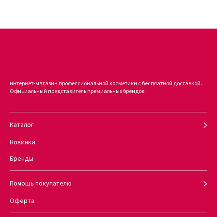
равномерно нанести на чистые, подсушенные полотенцем
волосы;
при необходимости произведите укладку;
продукт может использоваться как финишер, наносимый на
сухие локоны
Советы от профессионалов:
интернет-магазин профессиональной косметики с бесплатной доставкой.
Официальный представитель премиальных брендов.
Добавьте несколько капель питательного масла Anti-Frizz
Nourishing в CC-крем для дополнительного увлажнения и
наделения разглаживающими свойствами.
Каталог
Вышеупомянутое масло можно наносить на чистые влажные
или на сухие невымытые локоны для придания свежести
Новинки
прическе.
Бренды
Ищете еще большего контроля? Попробуйте CC Cream Extra
Hold, разработанный специально для более густых типов
волос.
Помощь покупателю
Оферта
Где купить CAVIAR Anti-Aging Replenishing