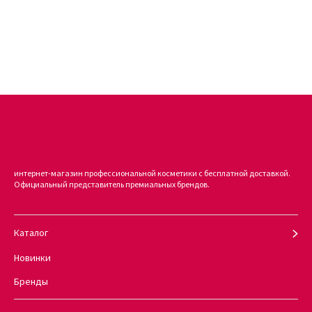
бисаболол снижает выраженность воспалений, покраснений,
раздражений;
пальмитоил олигопептид отвечает за активизацию
выработки собственного мукополисахарида и коллагена. Это
стимулирует кожу к запуску процессов омоложения;
слюда выполняет исключительно декоративные функции.
Она наделяет пудру эстетическими свойствами,
придающими эффект легкого мерцания. Не так давно
считалось, что слюда может наносить вред организму, но
данная гипотеза не нашла своего подтверждения при
интернет-магазин профессиональной косметики с бесплатной доставкой.
детальных научных исследованиях;
Официальный представитель премиальных брендов.
титаниум диоксид спасает от воздействия УФ-лучей;
цинка оксид успокаивает, омолаживает и защищает дерму
от воздействия внешних факторов.
Каталог
Новинки
Купить сomplete correction powder pure mineral
Бренды
foundation онлайн