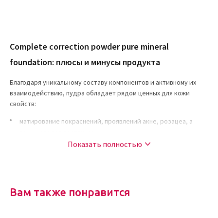
Complete correction powder pure mineral
foundation: плюсы и минусы продукта
Благодаря уникальному составу компонентов и активному их
взаимодействию, пудра обладает рядом ценных для кожи
свойств:
матирование покраснений, проявлений акне, розацеа, а
также следов постакне;
Показать полностью
выравнивание тона дермы, осветление;
создание защитной пленки без эффекта забивания пор;
придание легкого сияющего блеска дерме;
защита от пагубного воздействия свободных радикалов;
Вам также понравится
оказание антиоксидантного действия;
омоложение дермы и замедление процессов старения;