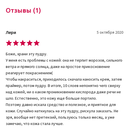
сравнительно высокая цена декоративного уходового
Отзывы (1)
средства. Но, как заявляют тысячи потребителей, стоимость
товара оправдывает качество. А также действенный и
продолжительный эффект, заметный уже с первых дней
применения.
Лери
5 октября 2020
Состав компонентов минеральной пудры
Активные ингредиенты продукта:
Боже, храни эту пудру.
У меня есть проблемы с кожей: она не терпит морозов, сильного
экстракт сердцевины обезьяньего хлебного дерева
ветра и прямого солнца, даже на простое прикосновение
эффективно отбеливает, осветляет эпидермис, делая его
реагирует покраснением(
однотонным, гладким и внешне привлекательным;
Чтобы накраситься, приходилось сначала наносить крем, затем
ниацинамид (витамин В3) является борцом с проявлениями
праймер, потом пудру. В итоге, 10 слоев непонятно чего сверху
гиперпигментации. Он заметно снижает выраженность пятен,
над кожей, ни о каком проникновении кислорода даже речи не
а также сокращает риск появления новых;
шло. Естественно, это кожу еще больше портило.
витамины С и Е. Первый способен не только запускать
Поэтому давно искала средство и полезное, и приятное для
процессы омоложения, но и усиливать защитные свойства
кожи. Случайно наткнулась на эту пудру, рискула заказать. Не
эпидермиса, улучшать его цвет. Токоферол, или витамин Е
зря, вообще нет претензий, пользуюсь только месяц, а уже
помогает сохранить эстетическую привлекательность кожи,
замечаю, что кожа стала лучше.
активно борясь со старением;