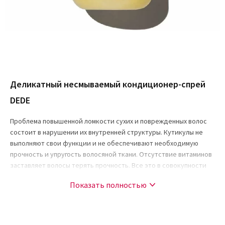
Деликатный несмываемый кондиционер-спрей
DEDE
Проблема повышенной ломкости сухих и поврежденных волос
состоит в нарушении их внутренней структуры. Кутикулы не
выполняют свои функции и не обеспечивают необходимую
прочность и упругость волосяной ткани. Отсутствие витаминов
заставляет волосы терять прочность. Все это в совокупности
придает волосам безжизненный и уставший вид. Ни о какой
Показать полностью
красивой и элегантной прическе в этом случае речь идти не
может.
Обычные кондиционеры или бальзамы для волос в такой
ситуации помочь не способны, однако деликатный