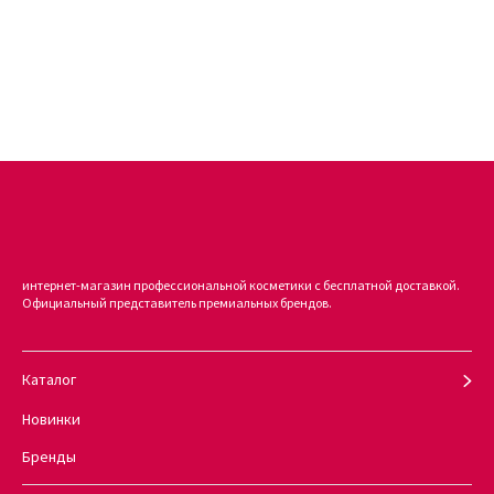
Эффект, который дарит деликатный несмываемый
кондиционер-спрей DEDE 250 мл, заметен уже после полного
просыхания волос. Они приобретают блестящий оттенок и
легко создают объем. Волосы как бы играют своим цветом на
солнце, соперничая с ним в яркости.
Купить деликатный несмываемый кондиционер-спрей DEDE 250
мл вы легко можете в интернет-магазине KUDRI BROVI. Для этого
нужно всего лишь пролистать наш онлайн-каталог и выбрать
нужный продукт, после чего добавить его в корзину. Наш
магазин гарантирует высокое качество и оригинальность всей
поставляемой продукции.
интернет-магазин профессиональной косметики с бесплатной доставкой.
Официальный представитель премиальных брендов.
Каталог
Новинки
Бренды