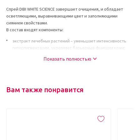
Спрей DIBI WHITE SCIENCE завершает очищения, и обладает
осветляющими, выравнивающими цвет и заполняющими
сиянием свойствами.
В состав входят компоненты:
экстракт лечебных растений – уменьшает интенсивность
гиперпигментации, укрепляет барьерные функции кожи;
азелоглицин – увлажняет и отбеливает, уменьшает
Показать полностью
выработку меланина, предотвращает признаки старения;
эктоин – уменьшает пигментацию;
комплекс витаминов и антиоксидантов – питают и
отбеливает кожный покров;
Вам также понравится
экстракт корня солодки – регенерирует кожу и
препятствует образованию морщин. Блокирует
возникновение темных пятен;
экстракт виноградных косточек – стабилизирует выработку
коллагена, делает кожу более упругой;
лимонная кислота – отбеливает и осветляет.