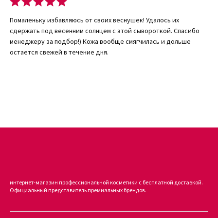
осветляет пигментные пятна на лице, шее и декольте,
придает ровный тон, очищает эпидермис и поры, придает
Помаленьку избавляюсь от своих веснушек! Удалось их
коже сияние.
сдержать под весенним солнцем с этой сывороткой. Спасибо
Ниацинамид (витамин B3) 3% – витамин в самой
менеджеру за подбор!) Кожа вообще смягчилась и дольше
эффективной форме, проникает в роговой слой,
остается свежей в течение дня.
увеличивает выработку коллагена, регулирует выделение
кожного сала, снимает и предупреждает воспаления,
увлажняет.
Как использовать
Очистить кожу, равномерно нанести кончиками пальцев
немного сыворотки на лицо, шею и декольте. Не наносить на
кожу вокруг глаз. Применять в течение месяца – ежедневно, под
увлажняющее средство. В первую неделю для привыкания
рекомендуется наносить через день. Перед выходом на улицу
лицо нужно защищать увлажняющим кремом с SPF 30.
интернет-магазин профессиональной косметики с бесплатной доставкой.
Результат
Официальный представитель премиальных брендов.
Через месяц применения кожа становится ровной, гладкой,
увлажненной, светлой и сияющей. Поры сужаются, прыщи