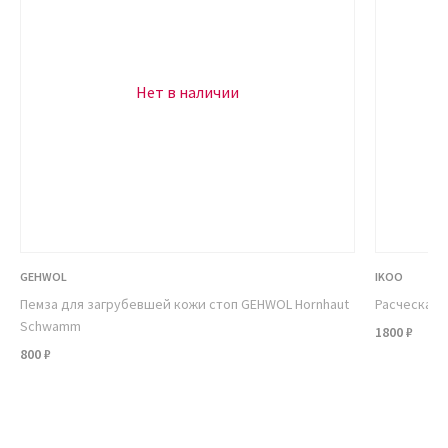
Нет в наличии
GEHWOL
IKOO
Пемза для загрубевшей кожи стоп GEHWOL Hornhaut
Расческа дл
Schwamm
1800 ₽
800 ₽