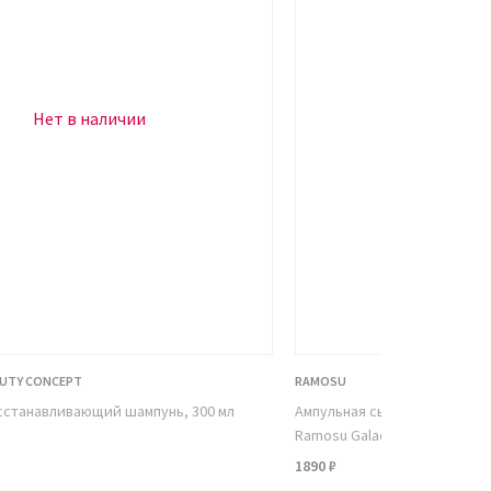
Нет в наличии
Нет в н
AUTY CONCEPT
RAMOSU
сстанавливающий шампунь, 300 мл
Ампульная сыворотка-конце
Ramosu Galactomices Ferment
1890 ₽