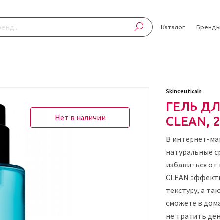
Каталог
Бренд
Skinceuticals
ГЕЛЬ ДЛ
Нет в наличии
CLEAN, 
В интернет-ма
натуральные с
избавиться от 
CLEAN эффекти
текстуру, а та
сможете в дома
не тратить ден