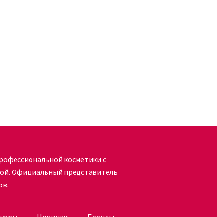
кой.
. Если у вас есть индивидуальная
стоит проконсультироваться с
енять категорически запрещено.
в интернет-магазине Кудри Брови,
ем ассортиментом. После этого вы
ом разделе. Для того, чтобы сделать
рофессиональной косметики с
 Под каждой позицией есть специальная
кой. Официальный представитель
собрали заказ, вам необходимо его
ов.
на сайте или по телефону. Доставка
рритории РФ. Если вы хотите
ьной косметикой, то смело можете купить
суары
Новинки
Бренды