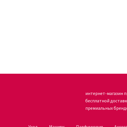
остальная влага впитывается бумажной салфет
Перед применением внимательно изучите состав
непереносимость какого-либо компонента, то 
косметологом.
После истечения срока годности средство прим
Процедура оформления заказа
Для того, чтобы приобрести косметику онлайн 
достаточно зайти на сайт и ознакомиться со вс
сможете выбрать нужное средство в определенн
интернет-магазин п
заказ, товар необходимо поместить в корзину.
бесплатной достав
клавиша «Отправить в корзину». Как только вы 
премиальных бренд
утвердить и оформить. Это можно сделать или 
осуществляется курьерской службой по всей те
пользоваться качественной, а главное натурал
Уход
Макияж
Парфюмерия
Аксес