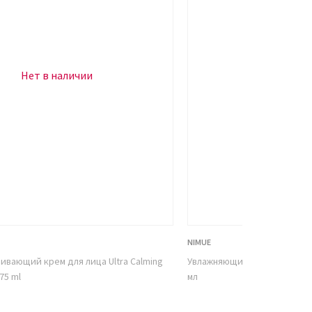
Нет в наличии
Нет в н
NIMUE
аивающий крем для лица Ultra Calming
Увлажняющий дневной крем д
75 ml
мл