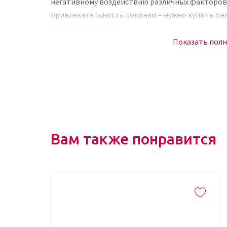
негативному воздействию различных факторов. 
привлекательность локонам – нужно купить онл
волос Young.Again.
Показать пол
Восстанавливающий косметический продукт бре
особенностей ухода за длинными прядями. Богат
утяжеления средство возрождает утраченную си
недостаток аминокислот, влаги, восстанавлив
аккуратно склеивает кератиновые чешуйки, утол
Состав бальзама
Вам также понравится
В состав средства входят натуральные компоне
любых типов волос. Активные компоненты:
Вытяжка цветка орхидеи богат питательными
придает прядям мягкость и эластичность.
Экстракт бамбука обладает антиоксидантны
минералами.