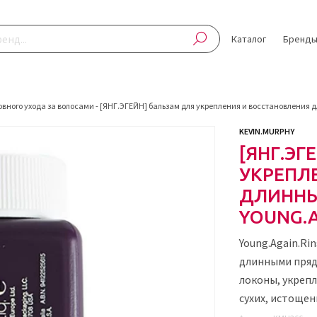
Каталог
Бренд
овного ухода за волосами
-
[ЯНГ.ЭГЕЙН] бальзам для укрепления и восстановления 
KEVIN.MURPHY
[ЯНГ.ЭГ
УКРЕПЛ
ДЛИННЫ
YOUNG.A
Young.Again.Ri
длинными пряд
локоны, укрепл
сухих, истощен