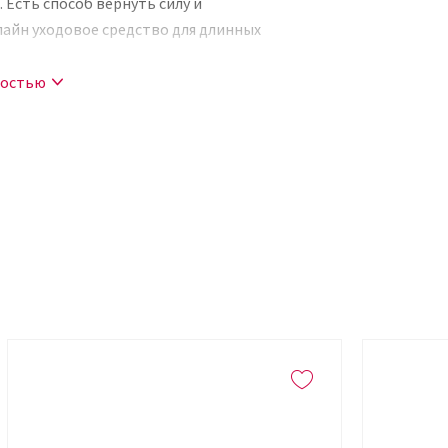
Есть способ вернуть силу и
айн уходовое средство для длинных
ностью
нда K. Murphy разработан с учетом
ый по составу, но без эффекта
лу красоту локонов. Продукт восполняет
ает повреждения. Средство выравнивает и
щая пряди и наделяя их блеском.
нты, что позволяет его применять для
 белками, интенсивно увлажняет,
ми свойствами, насыщает витаминами и