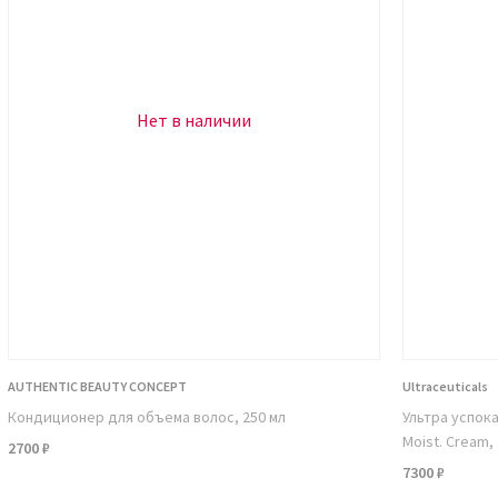
сть, повышает эластичность, прочность
навливает локоны, оказывает
Нет в наличии
 Не вызывает аллергии, подходит для
дневного ухода за прядями. Young.Again.
 сальных желез, повышая жирность у
печивает быстрые результаты.
олову шампунем. Нанесите состав на
AUTHENTIC BEAUTY CONCEPT
Ultraceuticals
аясь не затрагивать корни. Оставьте не
Кондиционер для объема волос, 250 мл
Ультра успок
Moist. Cream, 
2700 ₽
7300 ₽