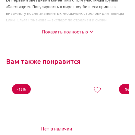
Ее первыми звездными клиентами стали участницы группы
«Блестящие». Популярность в мире шоу-бизнеса пришла к
визажисту после знаменитых «кошачьих стрелок» для певицы
Елки. Ольга Романова — эксперт по стрелкам и смоки.
Серия карандашей для глаз Romanovamakeup — это коллекция
Показать полностью
оттенков для идеального дымчатого макияжа. Smoky Eyes могут
быть не только угольно-черными. В палитре представлены
варианты от страстных темных и сложных до светлых с
шиммером. Выбирайте декоративную косметику для модных
Вам также понравится
экспериментов в интернет-магазине Kudri Brovi!
Свойства и состав продукта
Название цвета Make A Wish переводится как «Загадай
-15%
New
желание». Нейтральный золотисто-коричневый оттенок
расставляет акценты, но не утяжеляет взгляд. Мягкое
сатиновое свечение подчеркивает естественный блеск глаз.
Вы можете купить Sexy Smoky Eye Pencil Make A Wish онлайн в
интернет-магазине Kudri Brovi с курьерской доставкой. Продукт
Нет в наличии
завоевал признание профессиональных визажистов по многим