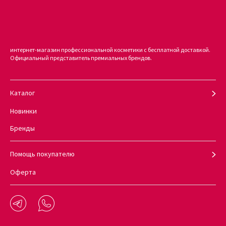
создания макияжа в стиле Рианны. Главный секрет такого мейка
— создать ровный тон кожи и расставить сияющие акценты:
Нанесите увлажняющий праймер и легкий тон с
полупрозрачным покрытием на лицо.
интернет-магазин профессиональной косметики с бесплатной доставкой.
Официальный представитель премиальных брендов.
Оформите брови карандашом в оттенке Taupe.
Выделите хайлатером Sexy Glow Skin Perfector выступающие
части лица и растушуйте его широкой кистью.
Каталог
Прорисуйте темно-коричневым кайалом межресничное
пространство и слизистую.
Новинки
Нанесите карандаш Sexy Smoky Eye Pencil Make A Wish на
Бренды
верхнее и нижнее веко плотным слоем и растушуйте кистью
для теней.
Помощь покупателю
Подчеркните ресницы тушью.
Нанесите на губы прозрачный блеск.
Оферта
Лайтовый повседневный макияж готов. Косметику из чек-листа
можно купить онлайн в интернет-магазине Kudri Brovi. Цена
каждого средства указана в карточках товара.