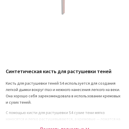
Синтетическая кисть для растушевки теней
Кисть для растушевки теней S4 используется для создания
легкой дымки вокруг глаз и нежного нанесения легкого на веки.
Она хорошо себя зарекомендовала в использовании кремовых
и сухих теней.
С помощью кисти для растушевки S4 сухие тени мягко
наносятся и легко растушевываются, а кремовые — ложатся на
веки без видимых пробелов, плавно корректируя форму глаза и