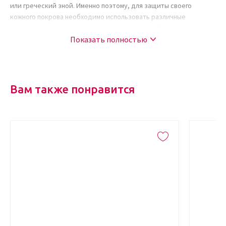
или греческий зной. Именно поэтому, для защиты своего
кожного покрова необходимо использовать различные
косметические средства, лучшим решением будет купить
легкий солнцезащитный крем SPF 50 (Daily Sheer Broad Spectrum
Показать полностью
SPF 50).
Зачем нужен солнцезащитный крем SPF 50
Вам также понравится
Купленный в интернет-магазине Kudri Brovi легкий
солнцезащитный крем Daily Sheer Broad Spectrum СПФ 50,
защитит вашу кожу от всех видов излучений. Его можно
наносить на такие типы кожных покровов как:
слабые,
сухие,
чувствительные,
жирные,
комбинированные.
Он имеет очень легкую, практически невесомую консистенцию.