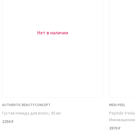
ральности. В формуле использованы
я, что делает возможным использование
Нет в наличии
AUTHENTIC BEAUTY CONCEPT
MEDI-PEEL
Густая помада для волос, 85 мл
Peptide 9 Vol
.
Инновационны
2250 ₽
3970 ₽