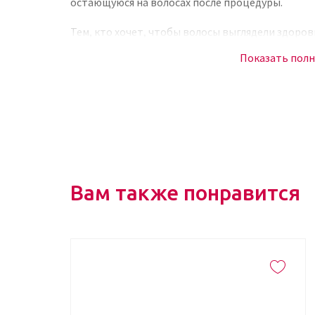
остающуюся на волосах после процедуры.
Тем, кто хочет, чтобы волосы выглядели здоров
ухода, эксперты рекомендуют купить маску-бл
Показать пол
AUTHENTIC BEAUTY CONCEPT в интернет-магазин
косметику, особенностью которой является нат
эффективность. Продукция не содержит силикон
химических компонентов, способных отрицатель
изменить их кислотно-щелочной баланс и приве
средство бережно, аккуратно и при этом очень
головы, приводя их в полный порядок, проявляя
Вам также понравится
Состав, применение
Линия GLOW предназначена для волос всех типов
нормальных, жирных и сухих. После курса масо
улучшение внешнего вида, которое не останет
могут похвастаться красивыми от природы воло
натуральными компонентами каждый получает