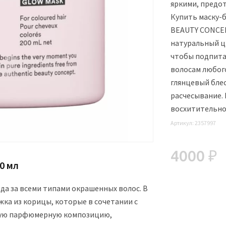
яркими, предо
Купить маску-
BEAUTY CONCEP
натуральный ц
чтобы подпита
волосам любог
глянцевый блес
расчесывание.
восхитительно
Артикул:
2357997
4000 ₽
0 мл
да за всеми типами окрашенных волос. В
жка из корицы, которые в сочетании с
ную парфюмерную композицию,