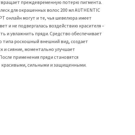
твращает преждевременную потерю пигмента.
блеск для окрашенных волос 200 мл AUTHENTIC
T онлайн могут и те, чья шевелюра имеет
вет и не подвергалась воздействию красителя –
ть и увлажнить пряди. Средство обеспечивает
о типа роскошный внешний вид, создает
к и сияние, моментально улучшает
 После применения пряди становятся
 красивыми, сильными и защищенными.