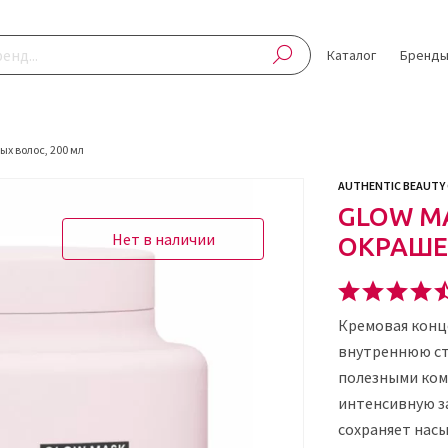
Каталог
Бренд
х волос, 200 мл
AUTHENTIC BEAUTY
GLOW М
Нет в наличии
ОКРАШЕ
Кремовая конц
внутреннюю ст
полезными ком
интенсивную з
сохраняет нас