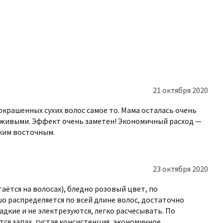
унем из этой же серии GLOW. Оба
тровым отливом и сладкий восточный,
очетаются запахи финика, корицы и
олосы надолго сохраняют нежный, но
чные и древесные ноты, сдобренные
21 октября 2020
е окрашенных сухих волос самое то. Мама осталась очень
волос 200 мл AUTHENTIC BEAUTY
 живыми. Эффект очень заметен! Экономичный расход —
дким восточным.
 KUDRI BROVI
 интернет-магазине и воспользуйтесь
23 октября 2020
 Если возникнут вопросы по ценам,
 свяжитесь с продавцом консультантом
аётся на волосах), бледно розовый цвет, по
на сайте обратный звонок.
о распределяется по всей длине волос, достаточно
адкие и не электрезуются, легко расчесывать. По
тся запах, густая консистенция, экономичное