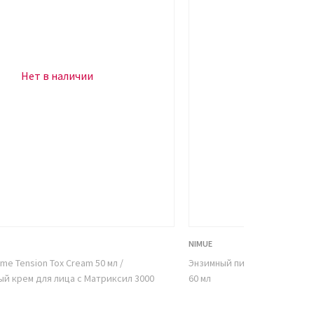
Нет в наличии
Нет в н
NIMUE
ume Tension Tox Cream 50 мл /
Энзимный пилинг для лица NI
й крем для лица с Матриксил 3000
60 мл