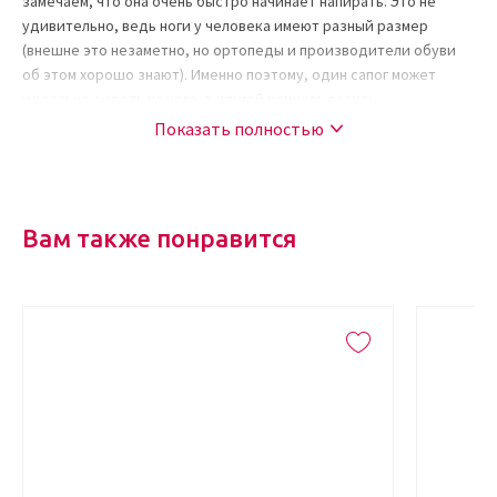
замечаем, что она очень быстро начинает напирать. Это не
удивительно, ведь ноги у человека имеют разный размер
(внешне это незаметно, но ортопеды и производители обуви
об этом хорошо знают). Именно поэтому, один сапог может
идеально сидеть на ноге, а другой немного давить.
Показать полностью
Мозольный пластырь GEHWOL позволит снять боль от мозоли
или потертости, способствует ее скорейшему заживлению, с
также предотвратит появление новых.
Главной особенностью пластыря является натуральный состав:
Вам также понравится
в основу вошла байковая ткань, а клей создан из природных
компонентов. Именно поэтому он подходит для чувствительной
кожи, не вызывает раздражение. Благодаря тканевой основе
пластырь позволяет коже дышать, не задерживает влагу. Под
ним кожа не потеет, а значит, рана заживает в разы быстрее.
Специалисты советуют использовать пластырь фирмы «Геволь»
людям, у которых есть кожные заболевания, грибок или диабет.
Как правило, кожа в таких случаях особенно чувствительная, а
такой пластырь не раздражает ее, способствует заживлению
ран.