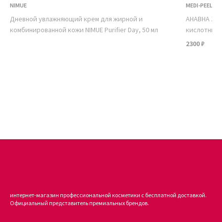
NIMUE
MEDI-PEEL
Дневной увлажняющий крем для жирной и
AHABHA Zinc
комбинированной кожи NIMUE Purifier Day, 50 мл
кислотным 
2300 ₽
интернет-магазин профессиональной косметики с бесплатной доставкой.
Официальный представитель премиальных брендов.