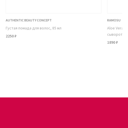
помогут оформить заказ.
AUTHENTIC BEAUTY CONCEPT
RAMOSU
Густая помада для волос, 85 мл
Aloe Vera E
сыворотка-
2250 ₽
1890 ₽