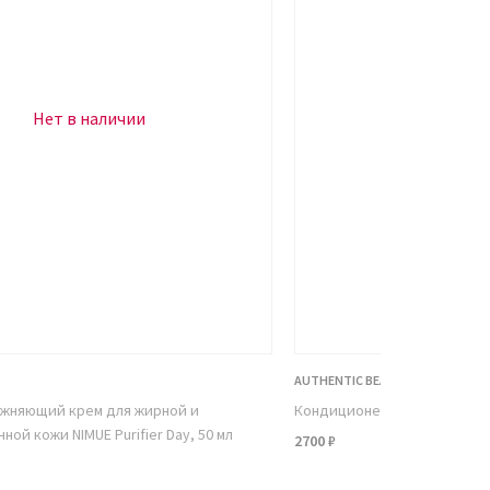
Нет в наличии
Нет в н
AUTHENTIC BEAUTY CONCEPT
ажняющий крем для жирной и
Кондиционер для объема во
ой кожи NIMUE Purifier Day, 50 мл
2700 ₽