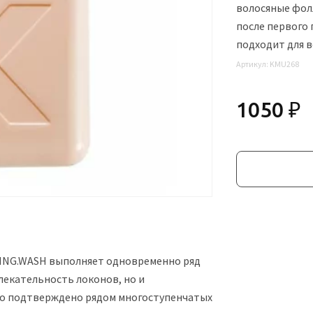
волосяные фол
после первого
подходит для в
Артикул:
KMU268
1050 ₽
PING.WASH выполняет одновременно ряд
лекательность локонов, но и
Это подтверждено рядом многоступенчатых