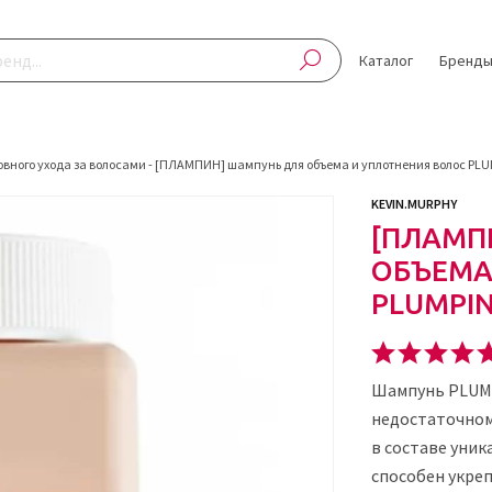
Каталог
Бренд
овного ухода за волосами
-
[ПЛАМПИН] шампунь для объема и уплотнения волос PLU
KEVIN.MURPHY
[ПЛАМП
ОБЪЕМА
PLUMPIN
Шампунь PLUM
недостаточном
в составе уни
способен укре