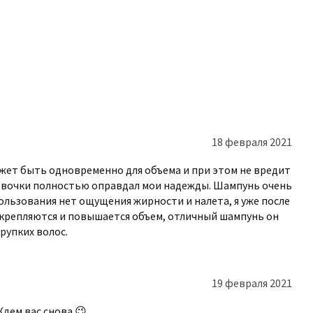
ьного эффекта от использования шампуня
лексе в другими уходовыми средствами
льзам для объема и уплотнения волос
нтернет-магазине Kudri Brovi.
18 февраля 2021
оны и кожу головы массирующими
ожет быть одновременно для объема и при этом не вредит
во следует тщательно смыть водой.
евочки полностью оправдал мои надежды. Шампунь очень
ям любого типа волос.
пользования нет ощущения жирности и налета, я уже после
укрепляются и повышается объем, отличный шампунь он
рупких волос.
лотнения волос PLUMPING.WASH
с PLUMPING.WASH онлайн можно в
19 февраля 2021
циальным дилером бренда, поэтому
 и низкую цену продукта.
Ждем вас снова 😉