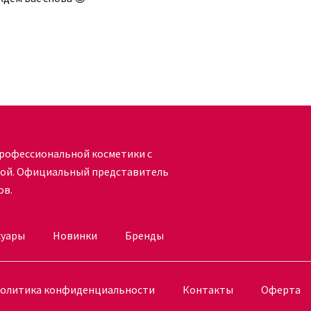
а либо в процессе оформления заказа вы
ернет-магазина онлайн. Консультанты
но короткий срок.
рофессиональной косметики с
кой. Официальный представитель
ов.
суары
Новинки
Бренды
олитика конфиденциальности
Контакты
Оферта