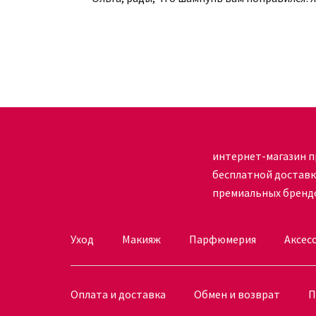
При возникновении сложностей во время выбор
всегда можете связаться со специалистами инт
ответят на все волнующие вопросы в максималь
интернет-магазин п
бесплатной достав
премиальных бренд
Уход
Макияж
Парфюмерия
Аксес
Оплата и доставка
Обмен и возврат
П