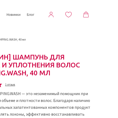
ы
Новинки
Блог
MPING.WASH, 40 мл
ИН] ШАМПУНЬ ДЛЯ
 И УПЛОТНЕНИЯ ВОЛОС
G.WASH, 40 МЛ
1 отзыв
PING.WASH — это незаменимый помощник при
 объеме и плотности волос. Благодаря наличию
кальных запатентованных компонентов продукт
плять локоны, эффективно восстанавливать