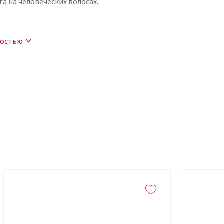
а на человеческих волосах.
ностью
е длительного периода времени.
ия волос не содержит токсичных
реработки. В состав входят
анического происхождения: