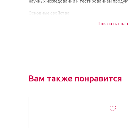
научных исследований и тестированием продукт
Основные свойства:
Показать пол
утолщение локонов без утяжеления;
сохранение их целостности;
стимуляция кровообращения;
питание волосяных фолликулов;
обеспечение блеска и мягкости;
создание заметного объема;
Вам также понравится
оказание накопительного действия в течени
Активные компоненты средства
Шампунь PLUMPING.WASH для объема и уплотнен
красителей, консервантов и продуктов нефтепе
преимущественно натуральные компоненты орг