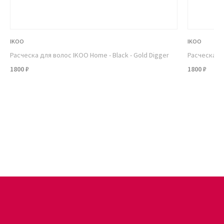
IKOO
IKOO
Расческа для волос IKOO Home - Black - Gold Digger
Расческа дл
1800 ₽
1800 ₽