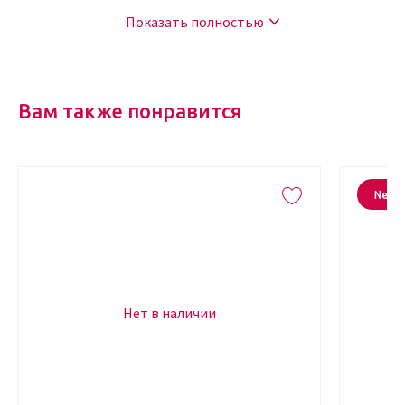
из которых предназначен для определенных записей. Обложка
Показать полностью
оснащена внутренним карманом, в котором можно хранить
самые важные записи.
Где купить
Вам также понравится
Серый блокнот станет отличным подарком себе или близкому
человеку. Удобный формат, красивый дизайн будут оценены
самыми требовательными к стилю людьми. Не тратьте время на
New
поиски необычного полезного подарка – купите блокнот в
интернет магазине Kudri Brovi.
Нет в наличии