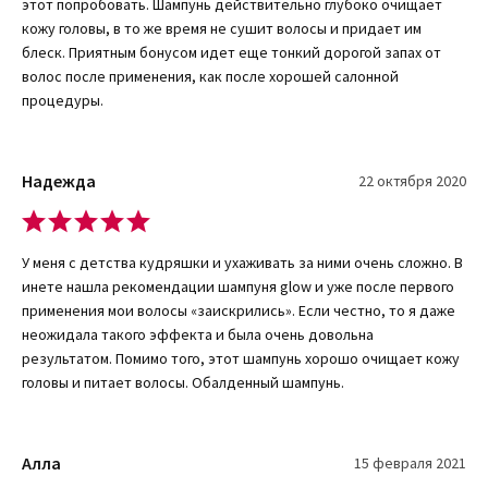
этот попробовать. Шампунь действительно глубоко очищает
выпущенной под данной маркой, не содержатся искусственные
кожу головы, в то же время не сушит волосы и придает им
соединения, ароматизаторы, минеральные масла,
блеск. Приятным бонусом идет еще тонкий дорогой запах от
синтетические моющие вещества.
волос после применения, как после хорошей салонной
процедуры.
Приобрести шампунь-блеск и другие средства по уходу за
своей внешностью можно через интернет-магазин,
воспользовавшись корзиной или сделав заявку по телефону.
Надежда
Если возникнут вопросы, продавец даст на них компетентные
22 октября 2020
ответы – для этого достаточно заказать обратный звонок.
У меня с детства кудряшки и ухаживать за ними очень сложно. В
инете нашла рекомендации шампуня glow и уже после первого
применения мои волосы «заискрились». Если честно, то я даже
неожидала такого эффекта и была очень довольна
результатом. Помимо того, этот шампунь хорошо очищает кожу
головы и питает волосы. Обалденный шампунь.
Алла
15 февраля 2021