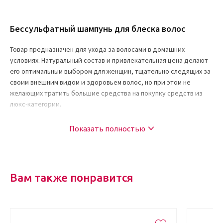
Бессульфатный шампунь для блеска волос
Товар предназначен для ухода за волосами в домашних
условиях. Натуральный состав и привлекательная цена делают
его оптимальным выбором для женщин, тщательно следящих за
своим внешним видом и здоровьем волос, но при этом не
желающих тратить большие средства на покупку средств из
люкс-категории.
Достоинства:
Показать полностью
сохраняет цвет;
придает блеск;
глубоко очищает волосы и кожу головы;
Вам также понравится
при регулярном применении обеспечивает бережный уход;
питает и укрепляет благодаря присутствию растительных
экстрактов;
делает локоны мягкими и податливыми к укладке без