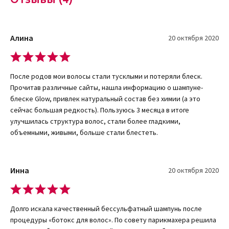
Шампунь имеет жидкую консистенцию и текучую текстуру. При
отливании разовой порции из флакона и нанесении ее на
волосы нужно действовать аккуратно, чтобы не превысить
Алина
20 октября 2020
рекомендуемый производителем расход.
Средство хорошо пенится, хотя не содержит сульфатов. Имеет
приятный восточный аромат со сладкими нотами корицы,
После родов мои волосы стали тусклыми и потеряли блеск.
ванили и белых цветов, образующих красивый парфюмерный
Прочитав различные сайты, нашла информацию о шампуне-
букет. После мытья запах на волосах не остается, поэтому
блеске Glow, привлек натуральный состав без химии (а это
шампунь не влияет впоследствии на использование парфюма.
сейчас большая редкость). Пользуюсь 3 месяца в итоге
Зато приятный аромат в ванной комнате обеспечен.
улучшилась структура волос, стали более гладкими,
объемными, живыми, больше стали блестеть.
Как купить шампунь-блеск для волос AUTHENTIC
BEAUTY CONCEPT онлайн
Инна
20 октября 2020
Продукция немецкого бренда AUTHENTIC BEAUTY CONCEPT
широко представлена в интернет-магазине селективной
косметики KUDRI BROVI. Компания пропагандирует осознанный
Долго искала качественный бессульфатный шампунь после
подход к потреблению, отказ от продуктов животного
процедуры «ботокс для волос». По совету парикмахера решила
происхождения и синтетических компонентов. В продукции,