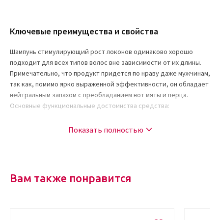
Ключевые преимущества и свойства
Шампунь стимулирующий рост локонов одинаково хорошо
подходит для всех типов волос вне зависимости от их длины.
Примечательно, что продукт придется по нраву даже мужчинам,
так как, помимо ярко выраженной эффективности, он обладает
нейтральным запахом с преобладанием нот мяты и перца.
Основные функциональные достоинства средства:
продукт отлично справляется с проблемой выпадения
Показать полностью
прядей;
интенсивно увлажняет, питает и смягчает локоны;
активизирует регенерационные процессы, запуская
механизм клеточного обновления;
Вам также понравится
освежает волосы;
укрепляет их изнутри;
создает дышащую защитную пленку, препятствующую
пагубному воздействию