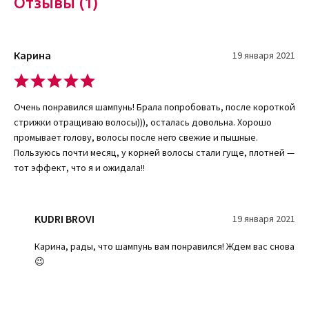
Отзывы (1)
Ключевыми компонентами являются:
Пшеничные аминокислоты. Способствуют добавлению
объема, заметно уплотняют пряди, делая их прочнее и
Карина
19 января 2021
выносливее к внешнему воздействию;
Экстракт петрушки эффективен в борьбе за продление
фазы роста локонов;
Очень понравился шампунь! Брала попробовать, после короткой
Экстракт черного перца. Отлично справляется с
стрижки отращиваю волосы))), осталась довольна. Хорошо
противостоянием пагубному влиянию свободных радикалов,
промывает голову, волосы после него свежие и пышные.
оказывает противовоспалительное действие;
Пользуюсь почти месяц, у корней волосы стали гуще, плотней —
Кристаллы камфоры. Ощутимо улучшают кровообращение
тот эффект, что я и ожидала!!
внутри клеток кожи головы;
Трипептид биотиноил -1. Создает тонкую пленку,
являющуюся защитным барьером, который не только
KUDRI BROVI
19 января 2021
ограждает от потери влаги, но и позволяет локонам дышать;
Олеаноловая кислота. Оказывает положительное влияние на
Карина, рады, что шампунь вам понравился! Ждем вас снова
фолликулы, восстанавливает структуру прядей, питает
😉
корни.
Как применять