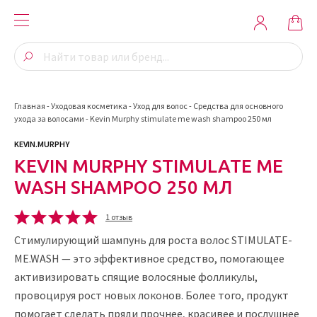
Главная
-
Уходовая косметика
-
Уход для волос
-
Средства для основного
ухода за волосами
-
Kevin Murphy stimulate me wash shampoo 250 мл
KEVIN.MURPHY
KEVIN MURPHY STIMULATE ME
WASH SHAMPOO 250 МЛ
1 отзыв
Стимулирующий шампунь для роста волос STIMULATE-
ME.WASH — это эффективное средство, помогающее
активизировать спящие волосяные фолликулы,
провоцируя рост новых локонов. Более того, продукт
помогает сделать пряди прочнее, красивее и послушнее