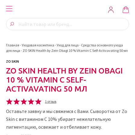
Главная
-
Уходовая косметика
-
Уход для лица
-
Средства основного ухода
для лица
-
ZO SKIN Health by Zein Obagi 10 % Vitamin C Self-Activavating 50 мл
ZO SKIN
ZO SKIN HEALTH BY ZEIN OBAGI
10 % VITAMIN C SELF-
ACTIVAVATING 50 МЛ
1 отзыв
Оставьте заявку и мы свяжемся с Вами. Сыворотка от Zo
Skin с витамином C 10% убирает нежелательную
пигментацию, освежает и отбеливает кожу.