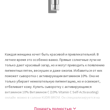
Каждая женщина хочет быть красивой и привлекательной. В
летнее время это особенно важно. Прямые солнечные лучи не
только дают красивый загар, но и могут приводить к появлению
пигментных пятен, веснушек и даже ожогов. Избавиться от них
поможет сыворотка с активирующим витамином 10%. Она не
только убирает нежелательную пигментацию, но и освежает,
отбеливает кожу. Купить сыворотку с активирующимся
витамином 10% Витамином С (10% Vitamin C Self-Activavating)
онлайн можно в салоне KUDRI BROVI. Он специализируется на
профессиональной косметике от мировых брендов.
Показать полностью