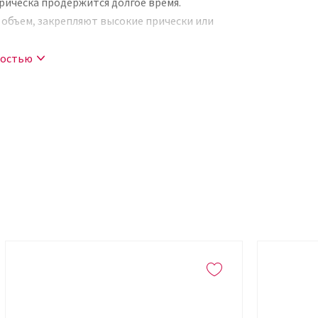
рическа продержится долгое время.
объем, закрепляют высокие прически или
ностью
т;
о 230 градусов.
а сухой шампунь обеспечит мгновенный
 чистыми и вкусно пахнущими. Продукт
тап укладки для придания волосам
ерезагрузки. Он позволит мгновенно