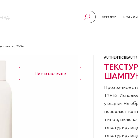
Каталог
Бренд
я волос, 250 мл
AUTHENTIC BEAUTY
ТЕКСТУ
Нет в наличии
ШАМПУН
Прозрачное ст
TYPES. Использ
укладки. Не об
позволяет конт
типов, включа
текстурирующе
текстурирующи