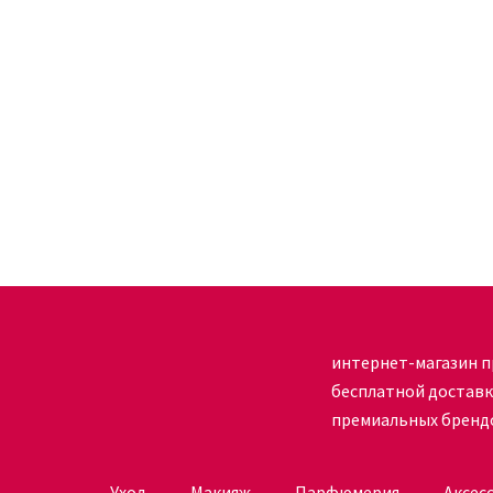
Порядок применения:
расчесаться;
встряхнуть емкость;
распылить шампунь на сухие волосы, держа ем
подождать 5 минут;
вычесать порошок;
встряхнуть пряди руками;
придать прическе форму.
Купить текстурирующий сухой шампу
интернет-магазин п
бесплатной достав
CONCEPT онлайн в интернет-магазине
премиальных бренд
В каталоге нашего магазина вы найдете лучшие
натуральным составом. Компания AUTHENTIC B
Уход
Макияж
Парфюмерия
Аксес