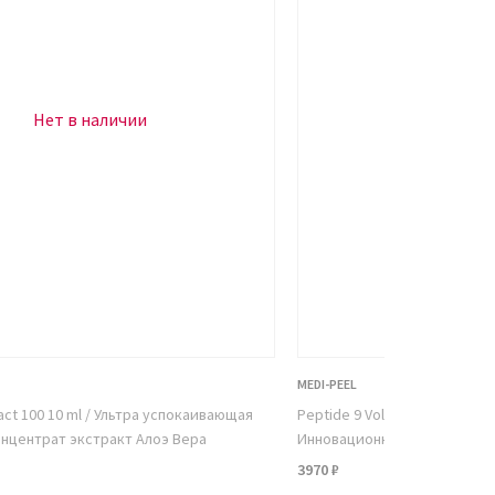
Нет в наличии
Нет в н
MEDI-PEEL
ract 100 10 ml / Ультра успокаивающая
Peptide 9 Volume Tension Tox
нцентрат экстракт Алоэ Вера
Инновационный крем для ли
3970 ₽