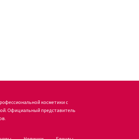
кость в 20 см от головы;
нь для волос AUTHENTIC BEAUTY
рофессиональной косметики с
кой. Официальный представитель
 KUDRI BROVI
ов.
 образцы немецкой элитной косметики с
EAUTY CONCEPT – создатель линейки
суары
Новинки
Бренды