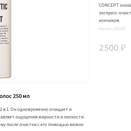
CONCEPT онлай
экспресс-очист
кончиков.
Артикул:
2342283
2500 ₽
олос 250 мл
2 в 1. Он одновременно очищает и
ставляет ощущения жирности и липкости.
му после очистки с его помощью можно