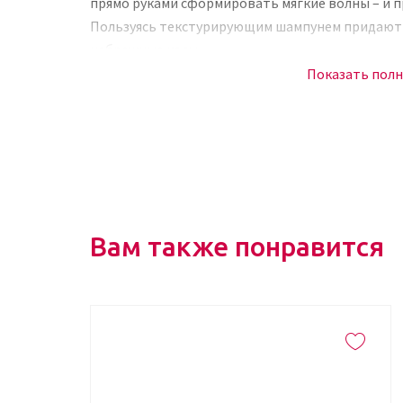
прямо руками сформировать мягкие волны – и п
Пользуясь текстурирующим шампунем придают 
небрежные косы.
Показать пол
Достоинства продукта:
матирует, устраняет жирный блеск;
освежает укладку;
после использования отсутствует белый нале
придает дополнительный объем;
приятно пахнет, обеспечивает термозащиту д
Вам также понравится
Собрав излишки жира, грязь, остатки стайлинг
результат. Он быстро сделает волосы легкими,
может использоваться как подготовительный э
пышности и текстуры.
Сухой шампунь – это настоящее средство для п