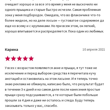
очищает хорошо и за все это время у меня не выскочило ни
органическое происхождение. Действуют они комплексно,
одного прыщика и старые быстро исчезли. Самая проблемная
давая внутренний и внешний эффект.
зона у меня подбородок. Ожидала, что во флакончике что-то
При регулярном использовании средства, стоит ожидать
более жидкое, но на деле лосьон — густоватое содержимое да
следующих результатов:
еще ко всему и с крупинками. Но при всем этом, он легкий,
хорошо впитывается и распределяется. Пока один из любимых.
Глубокое очищение пор, их сокращение.
Снятие покраснения, раздражения и следов постакне.
Предотвращение появления новых прыщей и камедонов в
Карина
10 апреля 2021
будущем.
Активизация барьерной функции.
Подтягивание кожи и повышение ее эластичности.
У всех с возрастом появляются акне и прыщи, я тут тоже не
Осветление и разглаживание дермы.
исключение и перед выбором средства я перечитала кучу
анотаций и остановилась на этом ласьоне. И я теперь точно
знаю реклама не обманула, написано было, что результат будет
Применение
в течении 3-х дней и на самом деле после нанесения простые
прыщи сразу подсушиваются, а те которые были побольше
Производитель рекомендует предварительно очистить дерму
прошли за 4 дня и даже ни осталось и следа. Буду теперь
при помощи профессиональной пенки для умывания из линии
заказывать только у вас, спасибо.
«Ультра». После проведения процедуры очищения следует