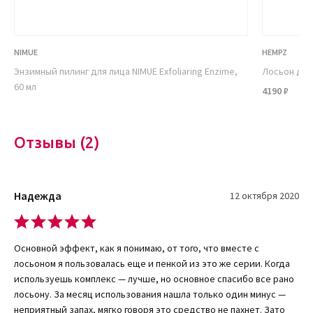
деликатно. Продукт не пересушивает эпидермис, а наоборот –
увлажняет его.
А вот представительницам сухой и чувствительной кожи перед
NIMUE
HEMPZ
применением стоит проконсультироваться с косметологом.
Энзимный пилинг для лица NIMUE Exfoliaring Enzime,
Лосьон для
Сделать это можно онлайн на сайте интернет-магазина «Кудри-
60 мл
4190 ₽
брови».
Состав компонентов и их действие
Отзывы (2)
В состав ультра восстанавливающего продукта входят
следующие ключевые ингредиенты:
ниацинамид,
Надежда
12 октября 2020
провитамин С, Е (токоферол),
аллатоин,
Основной эффект, как я понимаю, от того, что вместе с
салициловая и миндальная кислоты,
лосьоном я пользовалась еще и пенкой из это же серии. Когда
бисаболол,
используешь комплекс — лучше, но основное спасибо все рано
масло эвкалипта, гвоздики и сандалового дерева.
лосьону. За месяц использования нашла только один минус —
неприятный запах, мягко говоря это средство не пахнет. Зато
Все вышеперечисленные и иные компоненты продукта имеют