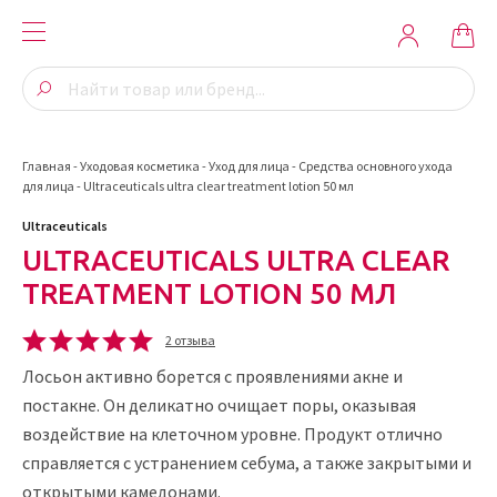
Главная
-
Уходовая косметика
-
Уход для лица
-
Средства основного ухода
для лица
-
Ultraceuticals ultra clear treatment lotion 50 мл
Ultraceuticals
ULTRACEUTICALS ULTRA CLEAR
TREATMENT LOTION 50 МЛ
2 отзыва
Лосьон активно борется с проявлениями акне и
постакне. Он деликатно очищает поры, оказывая
воздействие на клеточном уровне. Продукт отлично
справляется с устранением себума, а также закрытыми и
открытыми камедонами.