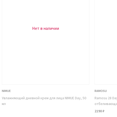
цинамид (витамин В3, никотиновая
действия:
Нет в наличии
са за счет стимуляции синтеза коллагена
 себума;
ию.
, не разогревая кожу, что очень важно
NIMUE
RAMOSU
покаивает поврежденные участки, при
Увлажняющий дневной крем для лица NIMUE Day, 50
Ramosu 28 Da
осудами, низкой эластичностью и
мл
отбеливающая
2190 ₽