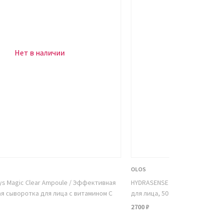
Нет в наличии
Нет в н
OLOS
ys Magic Clear Ampoule / Эффективная
HYDRASENSE интенсивный с
 сыворотка для лица с витамином С
для лица, 50 мл
2700 ₽