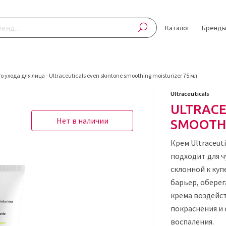
Каталог
Бренд
о ухода для лица
-
Ultraceuticals even skintone smoothing moisturizer 75 мл
Ultraceuticals
ULTRACE
Нет в наличии
SMOOTHI
Крем Ultraceuti
подходит для ч
склонной к куп
барьер, оберег
крема воздейс
покраснения и
воспаления.