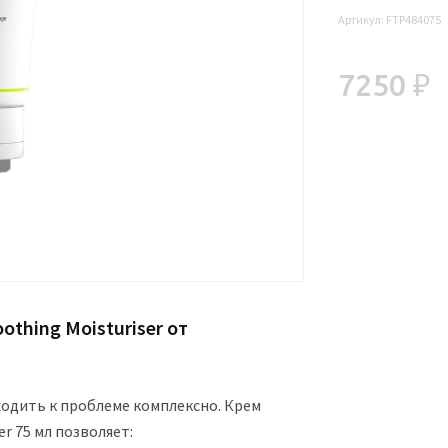
Артикул:
FTP484075
7250 ₽
thing Moisturiser от
ходить к проблеме комплексно. Крем
er 75 мл позволяет: