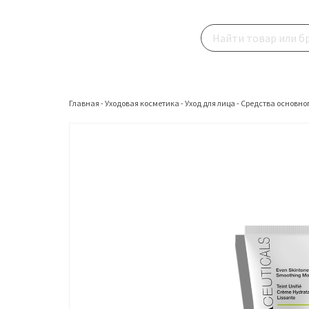
Главная
-
Уходовая косметика
-
Уход для лица
-
Средства основног