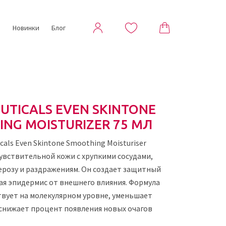
ы
Новинки
Блог
UTICALS EVEN SKINTONE
NG MOISTURIZER 75 МЛ
cals Even Skintone Smoothing Moisturiser
увствительной кожи с хрупкими сосудами,
ерозу и раздражениям. Он создает защитный
ая эпидермис от внешнего влияния. Формула
твует на молекулярном уровне, уменьшает
 снижает процент появления новых очагов