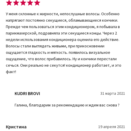
обрели силу и гладкость – они так и дышат жизнью. За счет
таких достоинств вы внесете его в список любимой косметики
по уходу за собой.
У меня склонные к жирности, непослушные волосы. Особенно
Небольшой размер тюбика позволяет носить его в сумочке или
напрягают постоянно секущиеся, обламывающиеся кончики.
хранить в косметичке.
Прежде чем пользоваться этим кондиционером, я побывала в
Вы просто не узнаете свои локоны после нескольких
парикмахерской, подравняла эти секущиеся концы. Через 2
применений – они станут более сильными и плотными, их
недели использования кондиционера оценила его действие.
внешний вид станет заметно лучшим. Благодаря кондиционеру
Волосы стали выглядеть живыми, при прикосновении
структура волоса приобретает эластичность и упругость. С
ощущается гладкость и мягкость. появилось визуальное
каждым новым применением они будут только улучшаться на
ощущение, что волос прибавилось. Ну и кончики перестали
глазах.
сечься. Они реально не секутся! кондиционер работает, и это
факт!
Купить уплотняющий кондиционер онлайн
Хотите купить данный кондиционер? Тогда посетите наш
KUDRI BROVI
31 марта 2021
интернет-магазин – KUDRI BROVI к вашим услугам. У нас только
Галина, благодарим за рекомендацию и ждем вас снова ?
доступные цены и качественный товар, который отличается
надежностью, безопасностью и натуральностью. Эти факторы и
делают продукцию такой популярной – многие потребители
проверили эффективность данных средств.
Кристина
19 апреля 2021