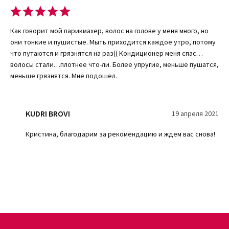
Сделать заказ на сайте достаточно просто – оставьте заявку
под выбранным товаром. Специалисты мгновенно связываются с
клиентом и помогают в покупке. Если вы не можете подобрать
Как говорит мой парикмахер, волос на голове у меня много, но
нужный продукт, сотрудники интернет-магазина предоставят
они тонкие и пушистые. Мыть приходится каждое утро, потому
онлайн-помощь по подбору средства. С нашего сайта вы точно
что путаются и грязнятся на раз(( Кондиционер меня спас…
выйдите с покупкой и отличным настроением.
волосы стали…плотнее что-ли. Более упругие, меньше пушатся,
Желаете пользоваться натуральной и качественной
меньше грязнятся. Мне подошел.
косметикой? Обращайтесь в интернет-магазин KUDRI BROVI и мы
подберем для вас подходящий продукт.
KUDRI BROVI
19 апреля 2021
Кристина, благодарим за рекомендацию и ждем вас снова!