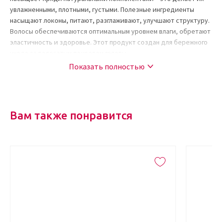
увлажненными, плотными, густыми. Полезные ингредиенты
насыщают локоны, питают, разглаживают, улучшают структуру.
Волосы обеспечиваются оптимальным уровнем влаги, обретают
эластичность и здоровье. Этот продукт создан для бережного
ухода за волосатым покровом головы.
Показать полностью
Активные ингредиенты и их свойства
Состав данного кондиционера – это перечень таких
компонентов:
Вам также понравится
фитоактивы сливы обеспечивают противовоспалительное
действие;
глицерин оказывает увлажняющий эффект;
лимонен снимает повышенную жирность волос;
масло жожоба обладает противовоспалительным свойством,
питает пряди и увлажняет их, отлично борется с сухостью.
За счет подобных компонентов, данное средство является
высокоэффективным – это уже успели проверить многие
потребители. Они довольны состоянием своих волос и не