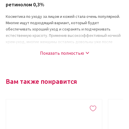
ретинолом 0,3%
Косметика по уходу за лицом и кожей стала очень популярной.
Многие ищут подходящий вариант, который будет
обеспечивать хороший уход и сохранять и подчеркивать
естественную красоту. Применив высокоэффективный ночной
крем-уход, многие женщины остались довольны уже после
первого раза и продолжают пополнять свою косметичку
Показать полностью
средствами из этой серии. Такой крем вы сможете купить
онлайн в интернет-магазине Кудри Брови. Заказ можно
оформить из любого уголка земли, главное иметь желание
попробовать на себе это волшебное средство. Здесь нет
никаких химических примесей, все только натуральное.
Вам также понравится
Результат будет очевиден сразу.
Составляющие компоненты
Интернет-магазин Кудри Брови занимается продажей только
натуральной сертифицированной косметики по приемлемой
цене. В состав продукта входят топ-3 компонента.