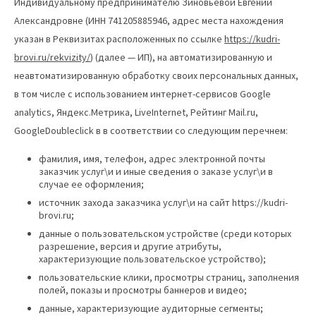
Индивидуальному предпринимателю Зиновьевой Евгении
Александровне (ИНН 741205885946, адрес места нахождения
указан в Реквизитах расположенных по ссылке
https://kudri-
brovi.ru/rekvizity/
) (далее — ИП), на автоматизированную и
неавтоматизированную обработку своих персональных данных,
в том числе с использованием интернет-сервисов Google
analytics, Яндекс.Метрика, LiveInternet, Рейтинг Mail.ru,
GoogleDoubleclick в в соответствии со следующим перечнем:
фамилия, имя, телефон, адрес электронной почты
заказчик услуг\и и иные сведения о заказе услуг\и в
случае ее оформления;
источник захода заказчика услуг\и на сайт https://kudri-
brovi.ru;
данные о пользовательском устройстве (среди которых
разрешение, версия и другие атрибуты,
характеризующие пользовательское устройство);
пользовательские клики, просмотры страниц, заполнения
полей, показы и просмотры баннеров и видео;
данные, характеризующие аудиторные сегменты;