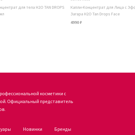
нцентрат для тела H2O TAN DROPS
Капли-Концентрат для Лица с Э
 мл
Загара H2O Tan Drops Face
4990 ₽
рофессиональной косметики с
кой. Официальный представитель
ов.
суары
Новинки
Бренды