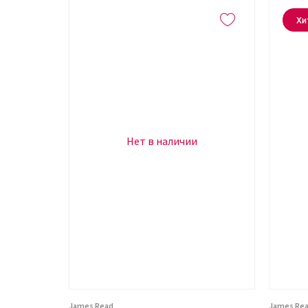
Хи
Нет в наличии
James Read
James Re