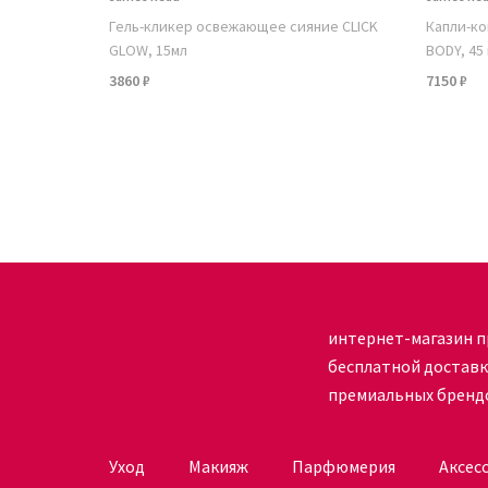
Гель-кликер освежающее сияние CLICK
Капли-ко
GLOW, 15мл
BODY, 45
3860 ₽
7150 ₽
интернет-магазин п
бесплатной достав
премиальных бренд
Уход
Макияж
Парфюмерия
Аксес