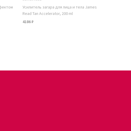
ффектом
Усилитель загара для лица и тела James
Read Tan Accelerator, 200 ml
4186 ₽