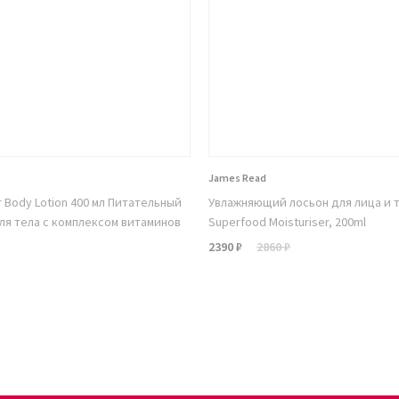
James Read
Dr Body Lotion 400 мл Питательный
Увлажняющий лосьон для лица и 
ля тела с комплексом витаминов
Superfood Moisturiser, 200ml
2390 ₽
2860 ₽