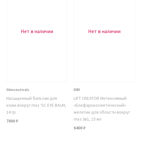
Нет в наличии
Нет в наличии
Skinceuticals
DIBI
Насыщенный бальзам для
LIFT CREATOR Интенсивный
кожи вокруг глаз ‘SC EYE BALM,
«Блефарокосметический»
14 гр
желатин для области вокруг
глаз 3в1, 15 мл
7800 ₽
6400 ₽