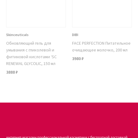
Skinceuticals
DIBI
Обновляющий гель для
FACE PERFECTION Питательное
умывания с гликолевой и
очищающее молочко, 200 мл
фитиновой кислотами ‘SC
3980 ₽
RENEWAL GLYCOLIC, 150 мл
3888 ₽
интернет-магазин профессиональной косметики с бесплатной доставкой.