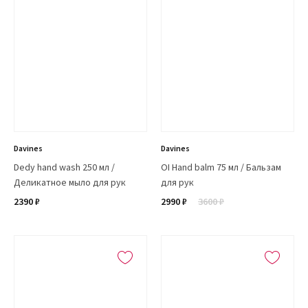
Davines
Davines
Dedy hand wash 250 мл /
OI Hand balm 75 мл / Бальзам
Деликатное мыло для рук
для рук
2390 ₽
2990 ₽
3600 ₽