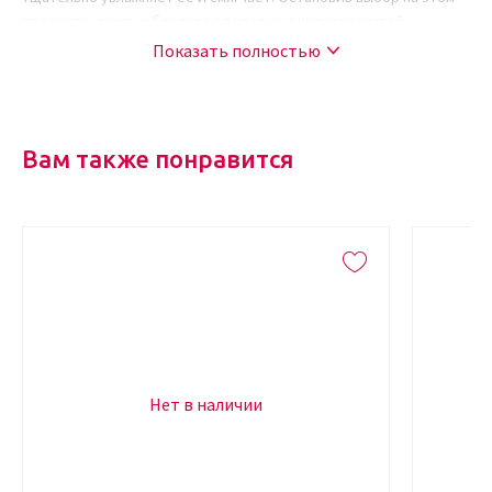
продукте, вы приобретете здоровье и красоту ногтей.
Показать полностью
Основные компоненты средства и их свойства
В состав масла для ногтей и кожи входят только натуральные
элементы:
Вам также понравится
Пантенол улучшает состояние кожи, защищает ее и
успокаивает. Отлично смягчает эпидермис.
Бисаболол отличается особой эффективностью, он убирает
все раздражения, отлично успокаивает воспаленный кожный
покров. Ускоряет регенерационные процессы.
Масло ростков пшеницы занимается питанием сухой кожи
вокруг ногтей, восстанавливает эластичность и
привлекательный вид. Обеспечивает дополнение
естественного липидного барьера кожи.
Клотримазол обеспечивает защиту стоп и ногтей от многих
Нет в наличии
микробов и бактерий. Отлично борется с появлением
неприятного запаха, сохраняя чистоту и здоровье кожи.
Благодаря перечню таких ингредиентов, продукт и является