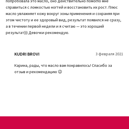
попробовала это масло, оно действительно помогло мне
это позволит оптимально использовать продукт, без лишних
справиться с ломкостью ногтей и восстановить их рост. Плюс
растрат. Хоть и объем флакона всего 15 мл, хватает его на
масло увлажняет кожу вокруг зоны применения и сохраняя при
долгое время.
этом чистоту и ее здоровый вид, результат появился не сразу,
Продукт точно займет свое место на вашей полочке
а в течении первой недели и я считаю — это хороший
косметических средств за счет высокой результативности и
результат))) Девочки рекомендую.
эффективного воздействия. Он войдет в перечень обыденных
процедур по уходу за телом. Благодаря компактному объему
флакона, носить его можно даже в косметичке.
KUDRI BROVI
3 февраля 2021
Карина, рады, что масло вам понравилось! Спасибо за
Купить масло для ногтей и кожи онлайн
отзыв и рекомендацию 😉
Для приобретения данного масла посетите наш интернет-
магазин – KUDRI BROVI. К вашим услугам он в любое время. Мы
занимаемся реализацией качественного товара по доступным
ценам. У нас можно купить много продуктов за одно
приобретение – огромный ассортимент это позволяет.
Наши средства отличаются безопасностью, надежностью и
натуральным составом – это и делает их таким востребованным
среди покупателей. Эффективность продукции уже проверена