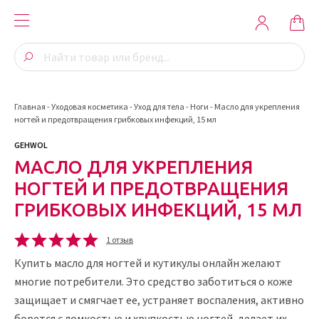
Главная
-
Уходовая косметика
-
Уход для тела
-
Ноги
-
Масло для укрепления
ногтей и предотвращения грибковых инфекций, 15 мл
GEHWOL
МАСЛО ДЛЯ УКРЕПЛЕНИЯ
НОГТЕЙ И ПРЕДОТВРАЩЕНИЯ
ГРИБКОВЫХ ИНФЕКЦИЙ, 15 МЛ
1 отзыв
Купить масло для ногтей и кутикулы онлайн
желают
многие потребители. Это средство заботиться о коже
защищает и смягчает ее, устраняет воспаления, активно
борется с ломкостью и хрупкостью ногтей, делает их