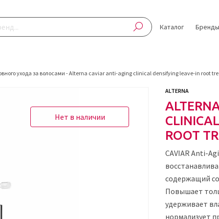
Каталог
Бренд
овного ухода за волосами
-
Alterna caviar anti-aging clinical densifying leave-in root t
ALTERNA
ALTERNA
Нет в наличии
CLINICA
ROOT TR
CAVIAR Anti-Agi
восстанавлива
содержащий со
Повышает толщ
удерживает вл
нормализует пр