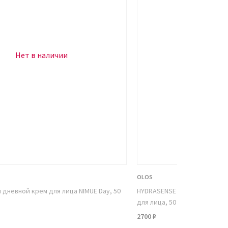
Нет в наличии
Нет в н
OLOS
дневной крем для лица NIMUE Day, 50
HYDRASENSE интенсивный с
для лица, 50 мл
2700 ₽