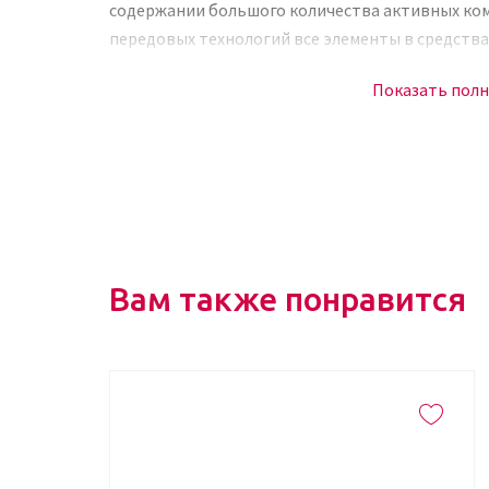
содержании большого количества активных ком
передовых технологий все элементы в средства
кожи головы виде. Такой подход к производств
Показать пол
внешних данных локонов, но и оздоровление. Cli
— детоксирующая жидкость в виде спрея, разра
а также борьбы с выпадением волос.
Активный комплекс элементов
В состав Clinical Densifying Leave-in Root Trea
Вытяжка из трилистника — обеспечивает оч
Вам также понравится
фолликул, прилив крови к дерме. Как результ
уходит перхоть, повышается эластичность ко
оказывает антибактериальное действие, бл
раннюю седину.
Экстракт крапивы, пальмы сереноа — также
работу, препятствуют появлению жирного бл