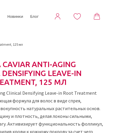
ы
Новинки
Блог
reatment, 125 мл
 CAVIAR ANTI-AGING
L DENSIFYING LEAVE-IN
EATMENT, 125 МЛ
ng Clinical Densifying Leave-in Root Treatment
ющая формула для волос в виде спрея,
вокупность натуральных растительных основ.
ину и плотность, делая локоны сильными,
агу. Активизирует функциональность фолликул,
илив крови к кожному покрову за счет чего