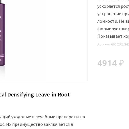
ускоряется рос
устранение пр
ломкости. Не 
формирует жир
Показывает хо
Артикул:
66002RE/24
4914 ₽
cal Densifying Leave-in Root
дящий уходовые и лечебные препараты на
ос. Их преимущество заключается в