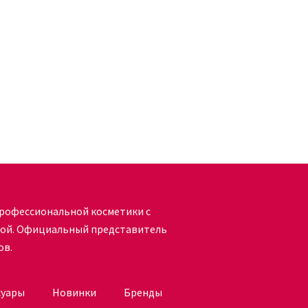
осредственно на кожу по проборам;
волос, рекомендуется двукратное
вание проводится на сухие волосы по
инам и женщинам. Может применяться
лексном использовании с шампунями и
ifying Leave-in Root Treatment
рофессиональной косметики с
кой. Официальный представитель
ов.
Root Treatment можно купить онлайн в
чно. Если не получается определиться с
суары
Новинки
Бренды