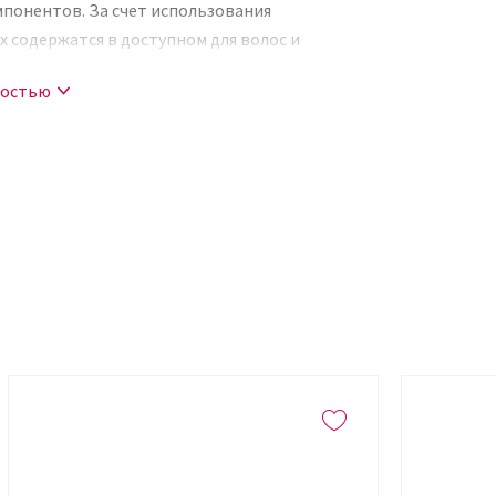
понентов. За счет использования
х содержатся в доступном для волос и
у обеспечивает не только улучшение
ностью
nical Densifying Leave-in Root Treatment
ботанная специально для усиления роста,
tment входят 7 компонентов.
ищение пор, что активизирует очищение
ат: устраняется излишняя жирность,
жи и самих волос. Также экстракт
агодаря фитонцидам, и предупреждает
 осуществляют антибактериальную
еска, укрепляют луковицы.