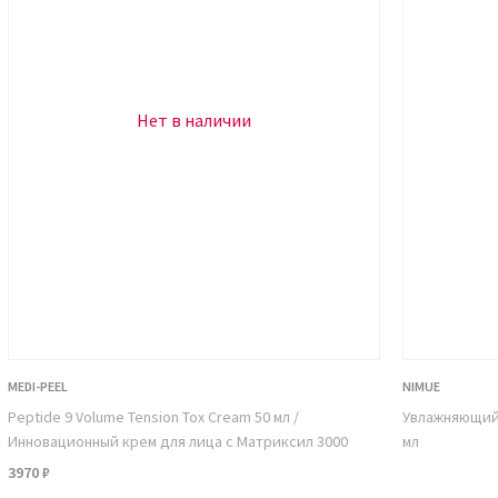
 оказывают тонизирующий эффект,
оров (погодные условия, химические
ает состояние кожного покрова,
Нет в наличии
ивает упругость, регенерирует.
ивают поверхность волос, повышают
ься бактериям.
ном.
нейший тандем, позволяющий вылечить
MEDI-PEEL
NIMUE
Peptide 9 Volume Tension Tox Cream 50 мл /
Увлажняющий 
спрея-детокса:
Инновационный крем для лица с Матриксил 3000
мл
3970 ₽
цем;