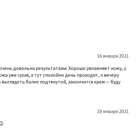
возможны своевременный
торные свойства внутри тканей,
епятствуют деградации белковых
нений, улучшают водный обмен, снимая
16 января 2021
очень довольна результатами. Хорошо увлажняет кожу, у
 подушечек пальцев в направлении
ожа уже сухая, а тут спокойно день проходит, к вечеру
 выглядеть более подтянутой, закончится крем — буду
ет быстрое впитывание и комфортное
несколько минут. Многофункциональная
пу. Длительное применение визуально
 нескольких недель цвет постепенно
18 января 2021
метными.
😉
ва