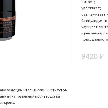
питает;
увлажняет;
разглаживает 
Стимулирует и
улучшает синте
Крем универса
повседневного
9420 ₽
вана ведущим итальянским институтом
 главных направлений производства
я крема.