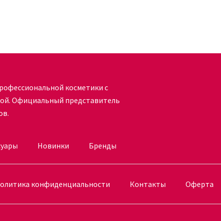
ульс молодости – это значит
оцессы образования морщин.
вопросы, а товар отправится удобным
 можно купить онлайн в несколько кликов,
ый компонент лабораторно тестируется. В
ртимент высокоактивных продуктов
рофессиональной косметики с
. Доставка возможна в любую точку
кой. Официальный представитель
ов.
суары
Новинки
Бренды
олитика конфиденциальности
Контакты
Оферта