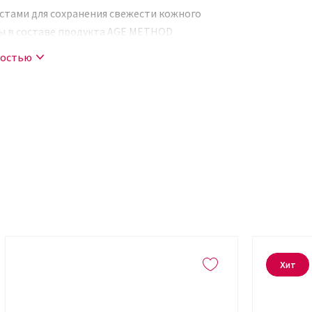
стами для сохранения свежести кожного
ы в составе продукта AGE METHOD
ами, микроэлементами,
ностью
ена и эластана, нормализации обменных
 регенерации клеток.
сухостью увядающей кожи. Природный
метной куперозную сетку, пигментные
 нормализует работу сальных желез,
ирению пор, нормализует выделение
Хит
ескими свойствами; кверцетин –
волокон упругости, является надежным