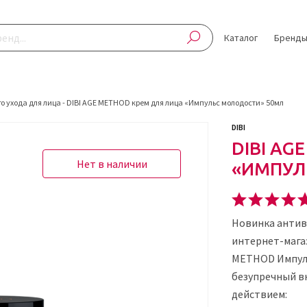
Каталог
Бренд
о ухода для лица
-
DIBI AGE METHOD крем для лица «Импульс молодости» 50мл
DIBI
DIBI AG
Нет в наличии
«ИМПУЛ
Новинка антив
интернет-магаз
METHOD Импуль
безупречный в
действием: