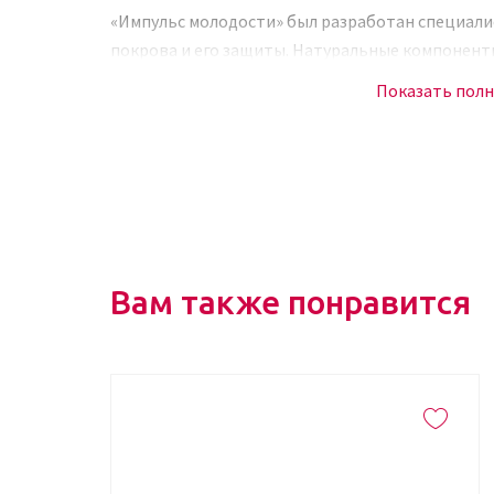
«Импульс молодости» был разработан специали
покрова и его защиты. Натуральные компонент
обеспечивают питание необходимыми витамин
Показать пол
антиоксидантами, важными для синтеза коллаг
процессов в каждой слое коже и своевременной
Активные составляющие крема
В состав входят активные компоненты:
Вам также понравится
Экстракт календулы – борется с вялостью, 
компонент осветляет кожу, делает менее за
пятна, веснушки, купирует очаги воспаления,
устраняет жирный блеск, препятствует расш
воды, тем самым устраняя отеки.
Олеаноловая кислота – обладает антисептич
принимает активное участие в образовании 