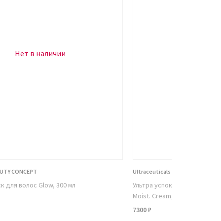
Нет в наличии
Нет в н
AUTY CONCEPT
Ultraceuticals
к для волос Glow, 300 мл
Ультра успокаивающий крем 
Moist. Cream, 75 ml
7300 ₽