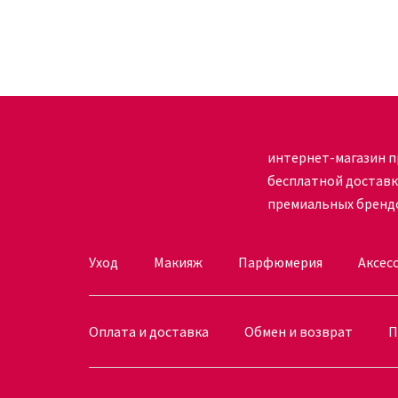
Купить косметический продукт AGE METHOD Имп
позаботится о состоянии кожи и замедлить пр
Опытные менеджеры ответят на все возникшие 
способом прямо в ваш город. Комплексный уход
не опасаясь аллергических реакций, ведь кажд
интернет-магазине представлен широкий ассо
интернет-магазин п
только от лучших брендов по оптимальной цене
бесплатной достав
России.
премиальных бренд
Уход
Макияж
Парфюмерия
Аксес
Оплата и доставка
Обмен и возврат
П