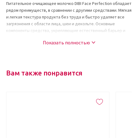
Питательное очищающее молочко DIBI Face Perfection обладает
рядом преимуществ, в сравнении с другими средствами. Мягкая
и легкая текстура продукта без труда и быстро удаляет все
загрязнения с области лица, шеи и декольте. Основные
компоненты средства, укрепляющие естественный барьер и
увлажняющие кожу:
Показать полностью
лактопробиотик защищает кожный покров и красоту, а
также придает здоровый внешний вид;
вещество их цветков Хойя лакуноза строит барьер защиты
для эпидермиса, благодаря ингредиентам терпенов,
Вам также понравится
флавоноидов и фитостеролов;
гиалуроновая кислота натурального происхождения
способствует оптимальному питанию кожи влагой, что
значительно улучшает качество, гладкость, мягкость и
сияние;
комплекс клеточного капитала содержит пептид 31
обеспечивает увлажняющими и освежающими свойствами
клетки для восстановления баланса воды в организме и
конкретно на определенном участке;